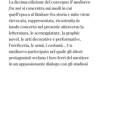
La decima edizione del convegno 
Il medioevo 
fra noi 
si concentra sui modi in cui 
quell’epoca al limitare fra storia e mito viene 
rievocata, rappresentata, ricostruita in 
modo concreto nel presente attraverso la 
letteratura, le sceneggiature, la graphic 
novel, le arti decorative e performative, 
l’oreficeria, le armi, i costumi... Un 
medioevo partecipato nel quale gli attori 
protagonisti svelano i loro ferri del mestiere 
in un appassionante dialogo con gli studiosi 
del medievalismo contemporaneo.
Condividi questo evento