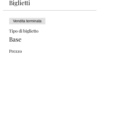
Biglietti
Vendita terminata
Tipo di biglietto
Base
Prezzo
0,00 €
Condividi questo evento
Modulo di iscrizione