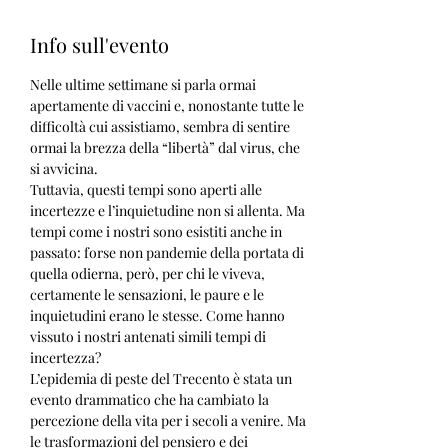
Info sull'evento
Nelle ultime settimane si parla ormai 
apertamente di vaccini e, nonostante tutte le 
difficoltà cui assistiamo, sembra di sentire 
ormai la brezza della “libertà” dal virus, che 
si avvicina.
Tuttavia, questi tempi sono aperti alle 
incertezze e l’inquietudine non si allenta. Ma 
tempi come i nostri sono esistiti anche in 
passato: forse non pandemie della portata di 
quella odierna, però, per chi le viveva, 
certamente le sensazioni, le paure e le 
inquietudini erano le stesse. Come hanno 
vissuto i nostri antenati simili tempi di 
incertezza?
L’epidemia di peste del Trecento è stata un 
evento drammatico che ha cambiato la 
percezione della vita per i secoli a venire. Ma 
le trasformazioni del pensiero e dei 