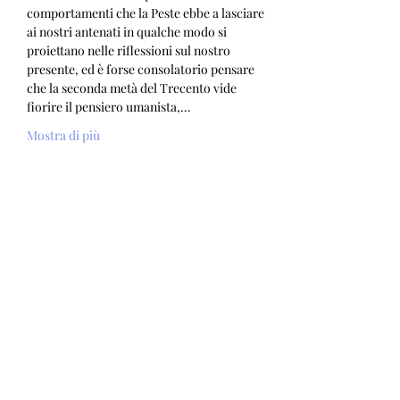
comportamenti che la Peste ebbe a lasciare 
ai nostri antenati in qualche modo si 
proiettano nelle riflessioni sul nostro 
presente, ed è forse consolatorio pensare 
che la seconda metà del Trecento vide 
fiorire il pensiero umanista,…
Mostra di più
Biglietti
Vendita terminata
Tipo di biglietto
Free
Prezzo
0,00 €