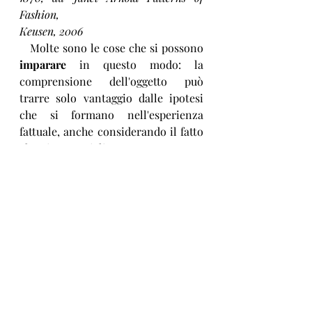
Fashion,
Keusen, 2006
   Molte sono le cose che si possono 
imparare 
in questo modo: la 
comprensione dell'oggetto può 
trarre solo vantaggio dalle ipotesi 
che si formano nell'esperienza 
fattuale, anche considerando il fatto 
che i materiali saranno sempre 
diversi rispetto a quelli usati nel 
passato e quindi la realizzazione al 
naturale non necessariamente 
apporta considerazioni distanti da 
quella che si può ottenere dallo 
studio in scala dello stesso modello. 
   Unica differenza è la possibilità di 
indossare il capo e comprenderne la 
funzionalità nel movimento, ma 