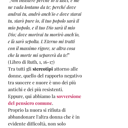
“
Non insistere perché io ti lasci, e me 
ne vada lontano da te; perché dove 
andrai tu, andrò anch'io e dove starai 
tu, starò pure io, il tuo popolo sarà il 
mio popolo, e il tuo Dio sarà il mio 
Dio; dove morirai tu morirò anch'io, 
e là sarò sepolta. L'Eterno mi tratti 
con il massimo rigore, se altra cosa 
che la morte mi separerà da te!
” 
(Libro di Ruth, 1, 16-17)
Tra tutti gli 
stereotipi
 attorno alle 
donne, quello del rapporto negativo 
tra suocere e nuore è uno dei più 
antichi e dei più resistenti. 
Eppure, qui abbiamo la 
sovversione 
del pensiero comune
. 
Proprio la nuora si rifiuta di 
abbandonare l'altra donna che è in 
evidente difficoltà, non solo 