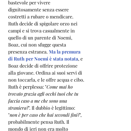
bastevole per vivere 
dignitosamente senza essere 
costretti a rubare o mendicare. 
Ruth decide di spigolare orzo nei 
campi e si trova casualmente in 
quello di un parente di Noemi, 
Boaz, cui non sfugge questa 
presenza estranea. 
Ma la premura 
di Ruth per Noemi è stata notata
, e 
Boaz decide di offrire protezione 
alla giovane. Ordina ai suoi servi di 
non toccarla, e le offre acqua e cibo. 
Ruth è perplessa: "
C
ome mai ho 
trovato grazia agli occhi tuoi che tu 
faccia caso a me che sono una 
straniera?
". Il dubbio è legittimo: 
"
non è per caso che hai secondi fini?
", 
probabilmente pensa Ruth. Il 
mondo di ieri non era molto 