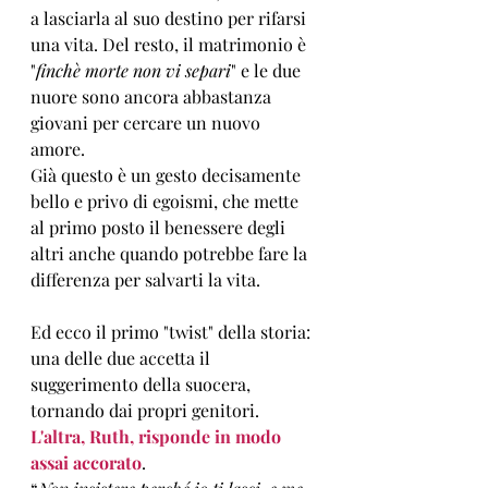
a lasciarla al suo destino per rifarsi 
una vita. Del resto, il matrimonio è 
"
finchè morte non vi separi
" e le due 
nuore sono ancora abbastanza 
giovani per cercare un nuovo 
amore.
Già questo è un gesto decisamente 
bello e privo di egoismi, che mette 
al primo posto il benessere degli 
altri anche quando potrebbe fare la 
differenza per salvarti la vita.
Ed ecco il primo "twist" della storia: 
una delle due accetta il 
suggerimento della suocera, 
tornando dai propri genitori. 
L'altra, Ruth, risponde in modo 
assai accorato
.