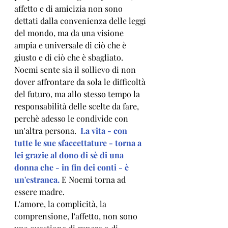
affetto e di amicizia non sono 
dettati dalla convenienza delle leggi 
del mondo, ma da una visione 
ampia e universale di ciò che è 
giusto e di ciò che è sbagliato.
Noemi sente sia il sollievo di non 
dover affrontare da sola le difficoltà 
del futuro, ma allo stesso tempo la 
responsabilità delle scelte da fare, 
perchè adesso le condivide con 
un'altra persona.  
La vita - con 
tutte le sue sfaccettature - torna a 
lei grazie al dono di sè di una 
donna che - in fin dei conti - è 
un'estranea.
 E Noemi torna ad 
essere madre.
L'amore, la complicità, la 
comprensione, l'affetto, non sono 