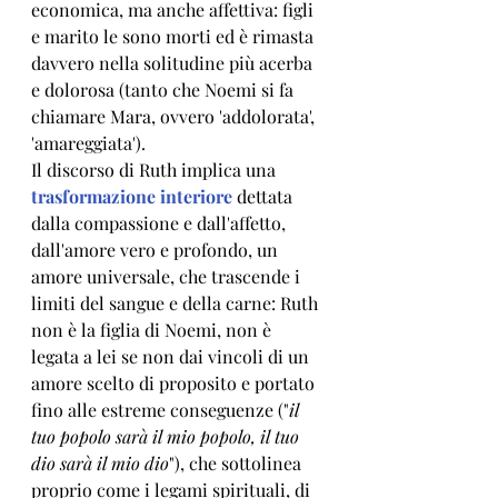
economica, ma anche affettiva: figli 
e marito le sono morti ed è rimasta 
davvero nella solitudine più acerba 
e dolorosa (tanto che Noemi si fa 
chiamare Mara, ovvero 'addolorata', 
'amareggiata').
Il discorso di Ruth implica una 
trasformazione interiore
 dettata 
dalla compassione e dall'affetto, 
dall'amore vero e profondo, un 
amore universale, che trascende i 
limiti del sangue e della carne: Ruth 
non è la figlia di Noemi, non è 
legata a lei se non dai vincoli di un 
amore scelto di proposito e portato 
fino alle estreme conseguenze ("
il 
tuo popolo sarà il mio popolo, il tuo 
dio sarà il mio dio
"), che sottolinea 
proprio come i legami spirituali, di 