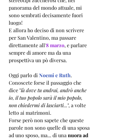
stereotipi zuccherosi che, nel 
panorama del mondo attuale, mi 
sono sembrati decisamente fuori 
luogo!
E allora ho deciso di non scrivere 
per San Valentino, ma passare 
direttamente all'
8 marzo
, e parlare 
sempre di amore ma da una 
prospettiva un pò diversa.
Oggi parlo di 
Noemi e Ruth
.
Conoscete forse il passaggio che 
dice "
là dove tu andrai, andrò anche 
io, il tuo popolo sarà il mio popolo, 
non chiedermi di lasciarti...
", a volte 
letto ai matrimoni. 
Forse però non sapete che queste 
parole non sono quelle di una sposa 
ad uno sposo, ma... di una 
nuora ad 