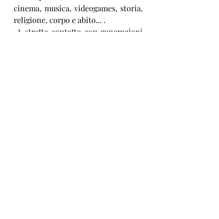
cinema, musica, videogames, storia, 
religione, corpo e abito... . 
 A stretto contatto con generazioni 
di giovani che si sono succedute per 
oltre trent'anni nelle mie classi, ho 
avuto modo di parlare con loro, 
vederli crescere e anche assistere 
alle loro paure - spesso 
condividendole. 
 In effetti, è pensando a tutti loro 
che ho a lungo meditato questo 
libro: oggi tutto sembra 
terribilmente difficile, il senso di 
insicurezza e di fragilità che tutti 
noi proviamo si traduce in un 
aumento di comportamenti violenti, 
aggressivi, oppure in negazioni, 
assenze, 'sparizioni' - a sè e agli 