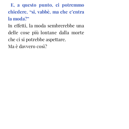
 E, a questo punto, ci potremmo 
chiedere, “si, vabbè, ma che c’entra 
la moda?”
In effetti, la moda sembrerebbe una 
delle cose più lontane dalla morte 
che ci si potrebbe aspettare.
Ma è davvero così? 