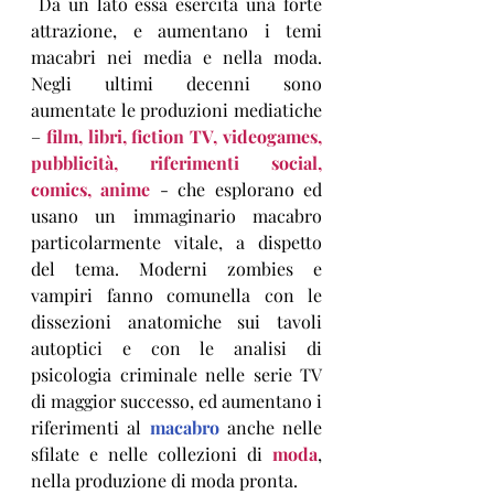
 Da un lato essa esercita una forte 
attrazione, e aumentano i temi 
macabri nei media e nella moda. 
Negli ultimi decenni sono 
aumentate le produzioni mediatiche 
– 
film, libri, fiction TV, videogames, 
pubblicità, riferimenti social, 
comics, anime
 - che esplorano ed 
usano un immaginario macabro 
particolarmente vitale, a dispetto 
del tema. Moderni zombies e 
vampiri fanno comunella con le 
dissezioni anatomiche sui tavoli 
autoptici e con le analisi di 
psicologia criminale nelle serie TV 
di maggior successo, ed aumentano i 
riferimenti al 
macabro
 anche nelle 
sfilate e nelle collezioni di 
moda
, 
nella produzione di moda pronta.