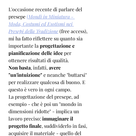
L'occasione recente di parlare del 
presepe 
(
Mondi in Miniatura - 
Moda, Costumi ed Esotismi nei 
Presepi della Tradizione
 (free access), 
mi ha fatto riflettere su quanto sia 
importante la 
progettazione e 
pianificazione delle idee
 per 
ottenere risultati di qualità. 
Non basta
, infatti, 
avere 
"un'intuizione" 
e neanche "buttarsi" 
per realizzare qualcosa di buono. E 
questo è vero in ogni campo.
La progettazione del presepe, ad 
esempio - che è poi un "mondo in 
dimensioni ridotte" - implica un 
lavoro preciso: 
immaginare il 
progetto finale
, suddividerlo in fasi, 
acquisire il materiale - quello del 