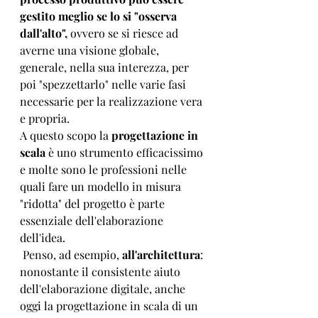
gestito meglio se lo si "osserva 
dall'alto",
 ovvero se si riesce ad 
averne una visione globale, 
generale, nella sua interezza, per 
poi "spezzettarlo" nelle varie fasi 
necessarie per la realizzazione vera 
e propria.
A questo scopo la 
progettazione in 
scala
 è uno strumento efficacissimo 
e molte sono le professioni nelle 
quali fare un modello in misura 
"ridotta" del progetto è parte 
essenziale dell'elaborazione 
dell'idea.
 Penso, ad esempio, 
all'architettura
: 
nonostante il consistente aiuto 
dell'elaborazione digitale, anche 
oggi la progettazione in scala di un 