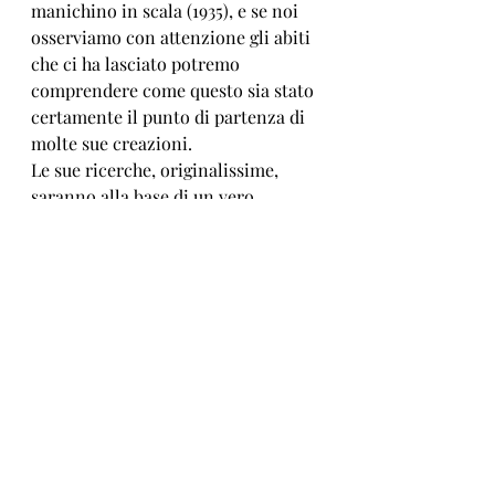
manichino in scala (1935), e se noi 
osserviamo con attenzione gli abiti 
che ci ha lasciato potremo 
comprendere come questo sia stato 
certamente il punto di partenza di 
molte sue creazioni. 
Le sue ricerche, originalissime, 
saranno alla base di un vero 
cambiamento nel modo di creare le 
linee dell'abito, che viene a seguire 
le forme del corpo come mai prima, 
con grande libertà. Ciò che 
facciamo oggi - la 
destrutturalizzazione, la 
frammentazione, le linee 
asimmetriche, gli sbiechi, le forme 
aggiunte, gli inserti geometrici, la 
sovrapposizione di tessuti diversi 
operando effetti "a giorno"... - sono 