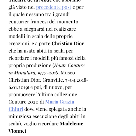
già visto nel 
precedente post
 e per 
il quale nessuno tra i grandi 
couturier francesi del momento 
ebbe a sdegnarsi nel realizzare 
modelli in scala delle proprie 
creazioni, e a parte 
Christian Dior
che ha usato abiti in scala per 
ricordare i modelli più famosi della 
propria produzione (
Haute Couture 
in Miniatura, 1947-2018
, Museo 
Christian Dior, Granville, 7-04.2018-
6.01.2019) e poi, di nuovo, per 
promuovere l'ultima collezione 
Couture 2020 di 
Maria Grazia 
Chiuri
 dove viene spiegata anche la 
minuziosa esecuzione degli abiti in 
scala), voglio ricordare 
Madeleine 
Vionnet
. 